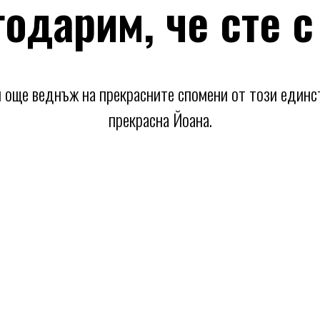
одарим, че сте с
 още веднъж на прекрасните спомени от този единс
прекрасна Йоана.