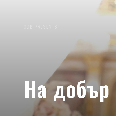
ODB PRESENTS
На добър 